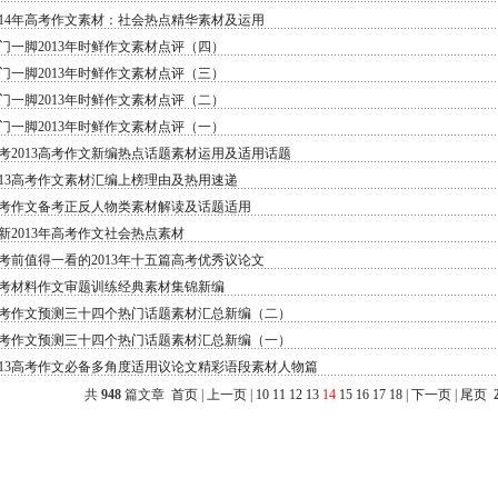
014年高考作文素材：社会热点精华素材及运用
门一脚2013年时鲜作文素材点评（四）
门一脚2013年时鲜作文素材点评（三）
门一脚2013年时鲜作文素材点评（二）
门一脚2013年时鲜作文素材点评（一）
考2013高考作文新编热点话题素材运用及适用话题
013高考作文素材汇编上榜理由及热用速递
考作文备考正反人物类素材解读及话题适用
新2013年高考作文社会热点素材
考前值得一看的2013年十五篇高考优秀议论文
考材料作文审题训练经典素材集锦新编
考作文预测三十四个热门话题素材汇总新编（二）
考作文预测三十四个热门话题素材汇总新编（一）
013高考作文必备多角度适用议论文精彩语段素材人物篇
共
948
篇文章
首页
|
上一页
|
10
11
12
13
14
15
16
17
18
|
下一页
|
尾页