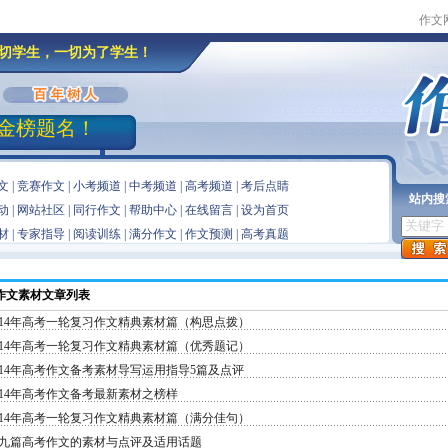
作文
切学生，一切为了学生！
金榜题名！
文
|
竞赛作文
|
小考频道
|
中考频道
|
高考频道
|
考后点睛
站内搜
动
|
网站社区
|
同行作文
|
帮助中心
|
在线留言
|
设为首页
材
|
专家指导
|
阅读训练
|
满分作文
|
作文预测
|
高考真题
作文素材文章
列表
014年高考一轮复习作文精典素材篇（构思点拨）
014年高考一轮复习作文精典素材篇（优秀题记）
014年高考作文备考素材导写运用指导5篇及点评
014年高考作文备考最新素材之榜样
014年高考一轮复习作文精典素材篇（满分佳句）
九篇高考作文的素材与点评及适用话题