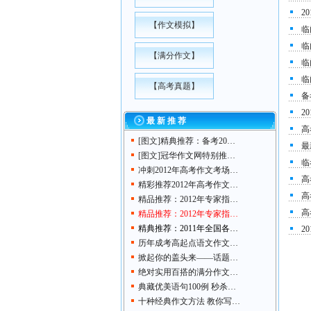
2
【
作文模拟
】
临
临
【
满分作文
】
临
临
【
高考真题
】
备
2
最 新 推 荐
高
[图文]
精典推荐：备考20…
最
[图文]
冠华作文网特别推…
临
冲刺2012年高考作文考场…
高
精彩推荐2012年高考作文…
高
精品推荐：2012年专家指…
高
精品推荐：2012年专家指…
精典推荐：2011年全国各…
2
历年成考高起点语文作文…
掀起你的盖头来——话题…
绝对实用百搭的满分作文…
典藏优美语句100例 秒杀…
十种经典作文方法 教你写…