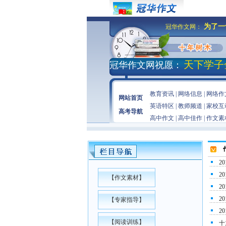
为了一
冠华作文网：
天下学子
冠华作文网祝愿：
教育资讯
|
网络信息
|
网络作
网站首页
英语特区
|
教师频道
|
家校互
高考导航
高中作文
|
高中佳作
|
作文素
2
2
【
作文素材
】
2
2
【
专家指导
】
2
【
阅读训练
】
十