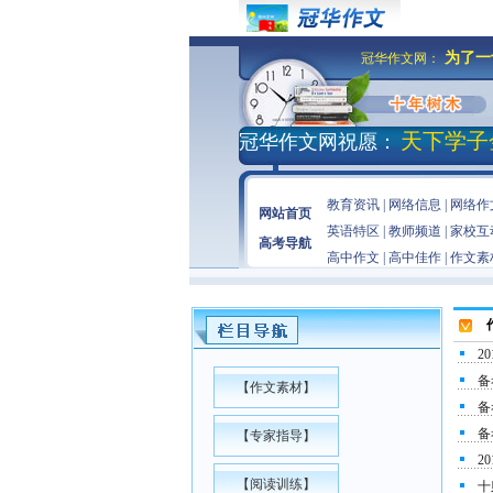
为了一
冠华作文网：
天下学子
冠华作文网祝愿：
教育资讯
|
网络信息
|
网络作
网站首页
英语特区
|
教师频道
|
家校互
高考导航
高中作文
|
高中佳作
|
作文素
2
备
【
作文素材
】
备
备
【
专家指导
】
2
【
阅读训练
】
十