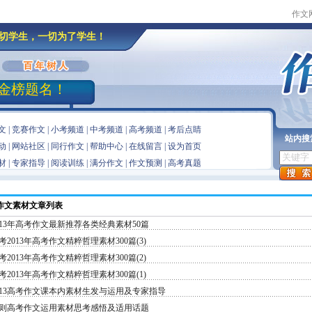
作文
切学生，一切为了学生！
金榜题名！
文
|
竞赛作文
|
小考频道
|
中考频道
|
高考频道
|
考后点睛
站内搜
动
|
网站社区
|
同行作文
|
帮助中心
|
在线留言
|
设为首页
材
|
专家指导
|
阅读训练
|
满分作文
|
作文预测
|
高考真题
作文素材文章
列表
013年高考作文最新推荐各类经典素材50篇
考2013年高考作文精粹哲理素材300篇(3)
考2013年高考作文精粹哲理素材300篇(2)
考2013年高考作文精粹哲理素材300篇(1)
013高考作文课本内素材生发与运用及专家指导
则高考作文运用素材思考感悟及适用话题