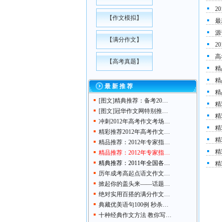
2
【
作文模拟
】
最
源
【
满分作文
】
2
高
【
高考真题
】
精
精
最 新 推 荐
精
[图文]
精典推荐：备考20…
精
[图文]
冠华作文网特别推…
精
冲刺2012年高考作文考场…
精
精彩推荐2012年高考作文…
精
精品推荐：2012年专家指…
精
精品推荐：2012年专家指…
精典推荐：2011年全国各…
精
历年成考高起点语文作文…
掀起你的盖头来——话题…
绝对实用百搭的满分作文…
典藏优美语句100例 秒杀…
十种经典作文方法 教你写…