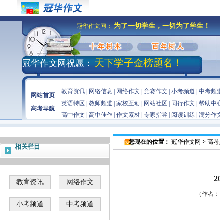
为了一切学生，一切为了学生！
冠华作文网：
天下学子金榜题名！
冠华作文网祝愿：
教育资讯
|
网络信息
|
网络作文
|
竞赛作文
|
小考频道
|
中考频
网站首页
英语特区
|
教师频道
|
家校互动
|
网站社区
|
同行作文
|
帮助中
高考导航
高中作文
|
高中佳作
|
作文素材
|
专家指导
|
阅读训练
|
满分作
您现在的位置：
冠华作文网
>
高考
相关栏目
教育资讯
网络作文
（作者：佚
小考频道
中考频道