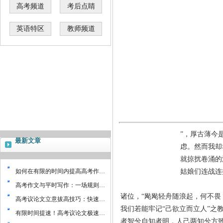
高考频道
考后点睛
英语特区
教师频道
”，厚古薄今
最新文章
虑。然而我却
就掠扰卷涌的
如何在有限的时间内提高高考作…
姑娘们连战连
高考作文与平时写作：一场规则…
诸位，
“
飐飐轻舟随浪起，何不畏
高考议论文立意拔高技巧：快速…
我们若能牢记“己欲立而立人”之
有限时间提速！高考议论文极速…
者智兮自知者明，人己两知兮方