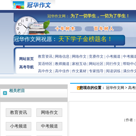
为了一切学生，一切为了学生！
冠华作文网：
天下学子金榜题名！
冠华作文网祝愿：
教育资讯
|
网络信息
|
网络作文
|
竞赛作文
|
小考频道
|
中考频
网站首页
英语特区
|
教师频道
|
家校互动
|
网站社区
|
同行作文
|
帮助中
高考导航
高中作文
|
高中佳作
|
作文素材
|
专家指导
|
阅读训练
|
满分作
您现在的位置：
冠华作文网
>
高考
相关栏目
教育资讯
网络作文
（作者：佚
小考频道
中考频道