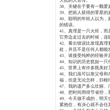
大批的人宣传。
38、关键在于要有一颗
39、把前人获得的零星
40、聪明的年轻人以为
的错误。
41、真理是一只火炬，
它旁边走过去的时候，连
42、看出错误比发现真
处，并且不是任何人都能
43、谁接受纯粹的经验
44、知识的历史犹如一
45、世界上有许多既美
46、我们虽可以靠父母
福，但是无论怎样，归根
47、我的遗产多么壮丽
48、把时间用得节省些
49、今天做不成的，明
紧抱住，有决心就不会任