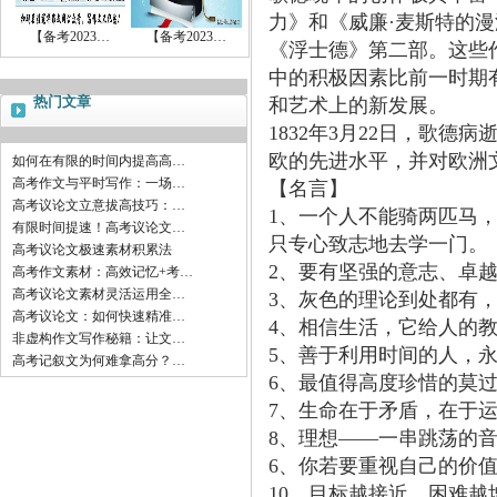
力》和《威廉·麦斯特的
【备考2023…
【备考2023…
《浮士德》第二部。这些
中的积极因素比前一时期
热门文章
和艺术上的新发展。
1832年3月22日，歌
欧的先进水平，并对欧洲
如何在有限的时间内提高高…
高考作文与平时写作：一场…
【名言】
高考议论文立意拔高技巧：…
1、一个人不能骑两匹马
有限时间提速！高考议论文…
只专心致志地去学一门。
高考议论文极速素材积累法
2、要有坚强的意志、卓
高考作文素材：高效记忆+考…
高考议论文素材灵活运用全…
3、灰色的理论到处都有
高考议论文：如何快速精准…
4、相信生活，它给人的
非虚构作文写作秘籍：让文…
5、善于利用时间的人，
高考记叙文为何难拿高分？…
6、最值得高度珍惜的莫
7、生命在于矛盾，在于
8、理想——一串跳荡的
6、你若要重视自己的价
10、目标越接近，困难