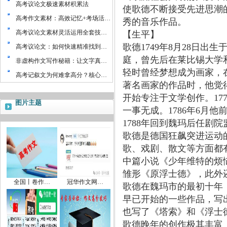
高考议论文极速素材积累法
使歌德不断接受先进思潮
高考作文素材：高效记忆+考场活…
秀的音乐作品。
高考议论文素材灵活运用全套技…
【生平】
歌德1749年8月28日出
高考议论文：如何快速精准找到…
庭，曾先后在莱比锡大学
非虚构作文写作秘籍：让文字真…
轻时曾经梦想成为画家，
高考记叙文为何难拿高分？核心…
著名画家的作品时，他觉
开始专注于文学创作。177
图片主题
一事无成。1786年6月
1788年回到魏玛后任剧院
歌德是德国狂飙突进运动
歌、戏剧、散文等方面都
中篇小说《少年维特的烦
雏形《原浮士德》，此外
全国丨卷作…
冠华作文网…
歌德在魏玛市的最初十年
早已开始的一些作品，写
也写了《塔索》和《浮士
歌德晚年的创作极其丰富