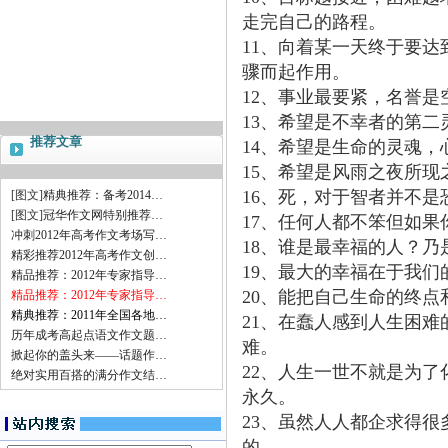
走完自己的路程。
11、向着某一天终于要
骤而起作用。
12、事业最要紧，名誉是
13、希望是不幸者的第二
推荐文章
14、希望是生命的灵魂
15、希望是风雨之夜所现
16、死，对于智者并不
[图文]
精典推荐：备考2014…
[图文]
冠华作文网特别推荐…
17、任何人都不笨但如果
冲刺2012年高考作文考场写…
18、谁是最幸福的人？
精彩推荐2012年高考作文创…
19、最大的幸福在于我
精品推荐：2012年专家指导…
20、能把自己生命的终
精品推荐：2012年专家指导…
精典推荐：2011年全国各地…
21、在蠢人感到人生困
历年成考高起点语文作文题…
难。
掀起你的盖头来——话题作…
22、人生一世不就是为
绝对实用百搭的满分作文结…
永久。
23、虽然人人都企求得
的。