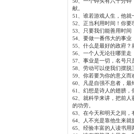
50、一个钟头有六十分
献。
51、谁若游戏人生，他
52、正当利用时间！你
53、只要我们能善用时
54、要做一番伟大的事
55、什么是最好的政府
56、一个人无论往哪里
57、事业是一切，名号只
58、劳动可以使我们摆
59、你若要为你的意义
60、凡是自强不息者，最
61、幻想是诗人的翅膀
62、就科学来讲，把前
的功劳。
63、在今天和明天之间
64、人不光是靠他生来
65、经验丰富的人读书