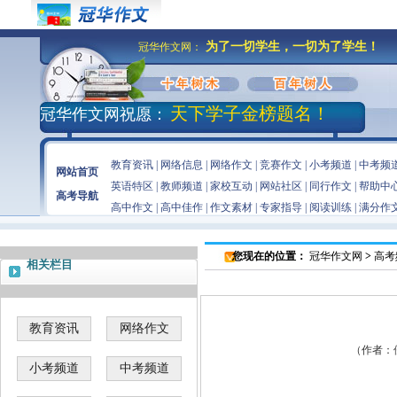
为了一切学生，一切为了学生！
冠华作文网：
天下学子金榜题名！
冠华作文网祝愿：
教育资讯
|
网络信息
|
网络作文
|
竞赛作文
|
小考频道
|
中考频
网站首页
英语特区
|
教师频道
|
家校互动
|
网站社区
|
同行作文
|
帮助中
高考导航
高中作文
|
高中佳作
|
作文素材
|
专家指导
|
阅读训练
|
满分作
您现在的位置：
冠华作文网
>
高考
相关栏目
教育资讯
网络作文
（作者：佚名
小考频道
中考频道