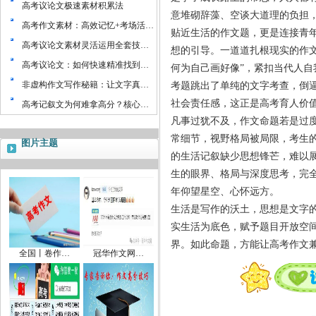
高考议论文极速素材积累法
意堆砌辞藻、空谈大道理的负担
高考作文素材：高效记忆+考场活…
贴近生活的作文题，更是连接青
高考议论文素材灵活运用全套技…
想的引导。一道道扎根现实的作
高考议论文：如何快速精准找到…
何为自己画好像
”
，紧扣当代人自
非虚构作文写作秘籍：让文字真…
考题跳出了单纯的文字考查，倒
社会责任感，这正是高考育人价
高考记叙文为何难拿高分？核心…
凡事过犹不及，作文命题若是过
常细节，视野格局被局限，考生
图片主题
的生活记叙缺少思想锋芒，难以
生的眼界、格局与深度思考，完
年仰望星空、心怀远方。
生活是写作的沃土，思想是文字
实生活为底色，赋予题目开放空
界。如此命题，方能让高考作文
全国丨卷作…
冠华作文网…