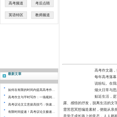
高考频道
考后点睛
英语特区
教师频道
高考作文题，
最新文章
每年高考落幕
说纷纭。在我
如何在有限的时间内提高高考作…
烟火日常与思
贴近生活，是
高考作文与平时写作：一场规则…
露、感悟的抒发，脱离生活的文
高考议论文立意拔高技巧：快速…
需苦思冥想编造素材，便能从亲
有限时间提速！高考议论文极速…
是学子成长路上的常态，人人都